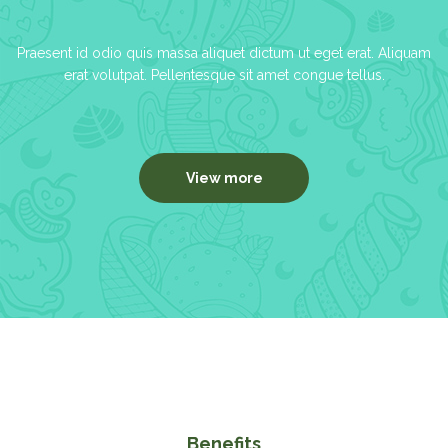
Praesent id odio quis massa aliquet dictum ut eget erat. Aliquam
erat volutpat. Pellentesque sit amet congue tellus.
View more
Benefits