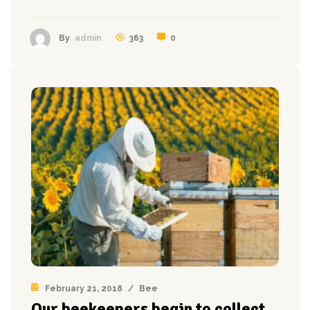
363
0
By
admin
February 21, 2018
/
Bee
Our beekeepers begin to collect